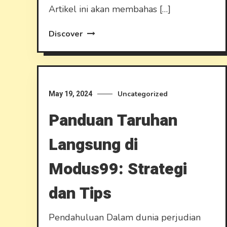
Artikel ini akan membahas […]
Discover
Uncategorized
May 19, 2024
Panduan Taruhan
Langsung di
Modus99: Strategi
dan Tips
Pendahuluan Dalam dunia perjudian