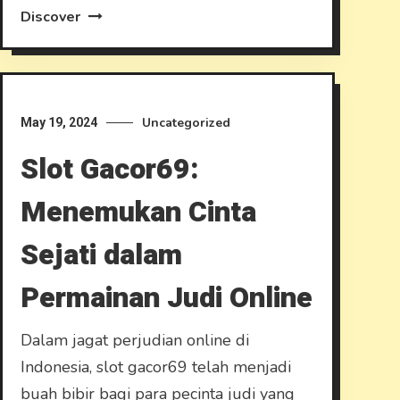
Discover
Uncategorized
May 19, 2024
Slot Gacor69:
Menemukan Cinta
Sejati dalam
Permainan Judi Online
Dalam jagat perjudian online di
Indonesia, slot gacor69 telah menjadi
buah bibir bagi para pecinta judi yang