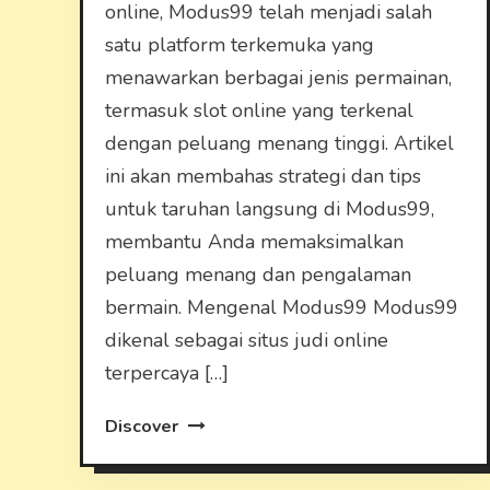
online, Modus99 telah menjadi salah
satu platform terkemuka yang
menawarkan berbagai jenis permainan,
termasuk slot online yang terkenal
dengan peluang menang tinggi. Artikel
ini akan membahas strategi dan tips
untuk taruhan langsung di Modus99,
membantu Anda memaksimalkan
peluang menang dan pengalaman
bermain. Mengenal Modus99 Modus99
dikenal sebagai situs judi online
terpercaya […]
Discover