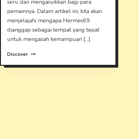
seru dan mengasyikkan bagi para
pemainnya. Dalam artikel ini, kita akan
menjelajahi mengapa Hermes69
dianggap sebagai tempat yang tepat
untuk mengasah kemampuan […]
Discover