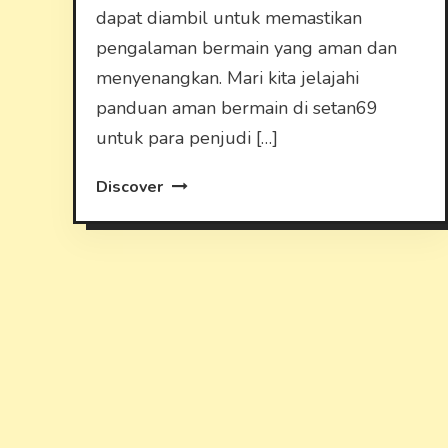
dapat diambil untuk memastikan
pengalaman bermain yang aman dan
menyenangkan. Mari kita jelajahi
panduan aman bermain di setan69
untuk para penjudi […]
Discover