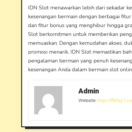
IDN Slot menawarkan lebih dari sekadar k
kesenangan bermain dengan berbagai fitur m
dan fitur bonus yang menghibur hingga gra
Slot berkomitmen untuk memberikan pen
memuaskan. Dengan kemudahan akses, duku
promosi menarik, IDN Slot memastikan bahw
pengalaman bermain yang penuh kesenangan
kesenangan Anda dalam bermain slot online,
Admin
Website
https://ffbfq17.c