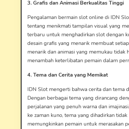
3. Grafis dan Animasi Berkualitas Tinggi
Pengalaman bermain slot online di IDN Slo
tentang menikmati tampilan visual yang m
terbaru untuk menghadirkan slot dengan kua
desain grafis yang menarik membuat setiap
menarik dan animasi yang memukau tidak h
menambah keterlibatan pemain dalam per
4. Tema dan Cerita yang Memikat
IDN Slot mengerti bahwa cerita dan tema 
Dengan berbagai tema yang dirancang de
perjalanan yang penuh warna dan imajinasi.
ke zaman kuno, tema yang dihadirkan tida
memungkinkan pemain untuk merasakan pen