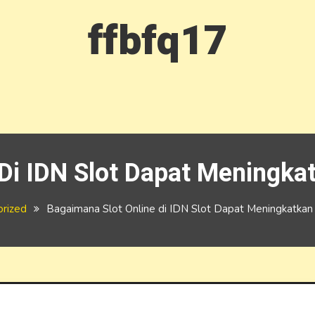
ffbfq17
 Di IDN Slot Dapat Meningk
rized
Bagaimana Slot Online di IDN Slot Dapat Meningkatka