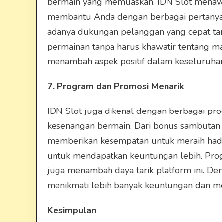
bermain yang memuaskan. IDN Slot menawa
membantu Anda dengan berbagai pertanya
adanya dukungan pelanggan yang cepat ta
permainan tanpa harus khawatir tentang masa
menambah aspek positif dalam keseluruhan
7. Program dan Promosi Menarik
IDN Slot juga dikenal dengan berbagai pr
kesenangan bermain. Dari bonus sambutan
memberikan kesempatan untuk meraih had
untuk mendapatkan keuntungan lebih. Prog
juga menambah daya tarik platform ini. De
menikmati lebih banyak keuntungan dan m
Kesimpulan