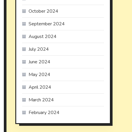
October 2024
September 2024
August 2024
July 2024
June 2024
May 2024
April 2024
March 2024
February 2024