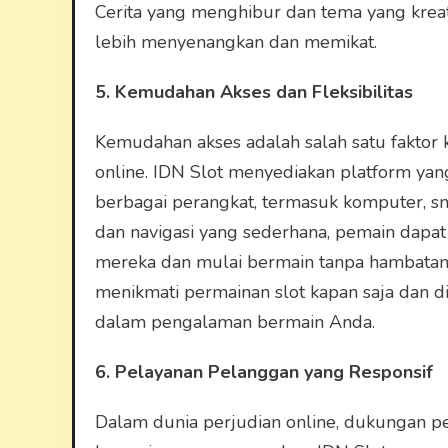
Cerita yang menghibur dan tema yang kre
lebih menyenangkan dan memikat.
5. Kemudahan Akses dan Fleksibilitas
Kemudahan akses adalah salah satu faktor
online. IDN Slot menyediakan platform ya
berbagai perangkat, termasuk komputer, sm
dan navigasi yang sederhana, pemain dap
mereka dan mulai bermain tanpa hambatan. 
menikmati permainan slot kapan saja dan 
dalam pengalaman bermain Anda.
6. Pelayanan Pelanggan yang Responsif
Dalam dunia perjudian online, dukungan p