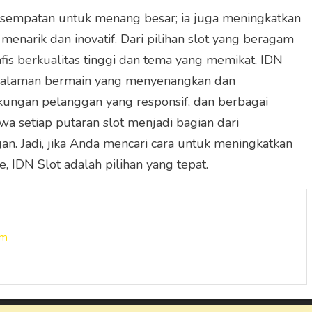
esempatan untuk menang besar; ia juga meningkatkan
enarik dan inovatif. Dari pilihan slot yang beragam
fis berkualitas tinggi dan tema yang memikat, IDN
galaman bermain yang menyenangkan dan
ngan pelanggan yang responsif, dan berbagai
a setiap putaran slot menjadi bagian dari
. Jadi, jika Anda mencari cara untuk meningkatkan
 IDN Slot adalah pilihan yang tepat.
om