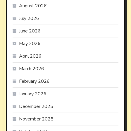
August 2026
July 2026
June 2026
May 2026
April 2026
March 2026
February 2026
January 2026
December 2025
November 2025