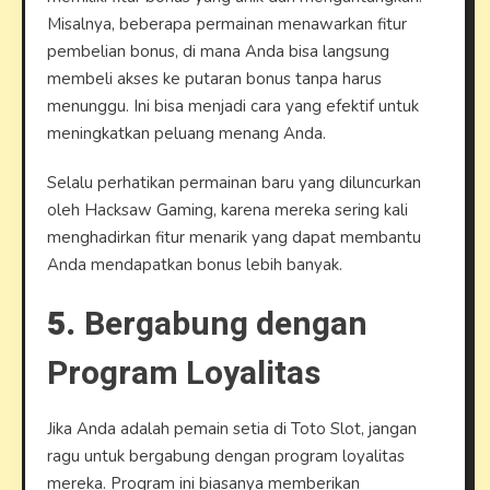
Misalnya, beberapa permainan menawarkan fitur
pembelian bonus, di mana Anda bisa langsung
membeli akses ke putaran bonus tanpa harus
menunggu. Ini bisa menjadi cara yang efektif untuk
meningkatkan peluang menang Anda.
Selalu perhatikan permainan baru yang diluncurkan
oleh Hacksaw Gaming, karena mereka sering kali
menghadirkan fitur menarik yang dapat membantu
Anda mendapatkan bonus lebih banyak.
5.
Bergabung dengan
Program Loyalitas
Jika Anda adalah pemain setia di Toto Slot, jangan
ragu untuk bergabung dengan program loyalitas
mereka. Program ini biasanya memberikan