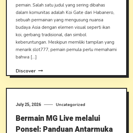
pemain. Salah satu judul yang sering dibahas
dalam komunitas adalah Koi Gate dari Habanero,
sebuah permainan yang mengusung nuansa
budaya Asia dengan elemen visual seperti ikan
koi, gerbang tradisional, dan simbol
keberuntungan. Meskipun memiliki tampilan yang
menarik slot777, pemain pemula perlu memahami
bahwa […]
Discover
Uncategorized
July 25, 2026
Bermain MG Live melalui
Ponsel: Panduan Antarmuka