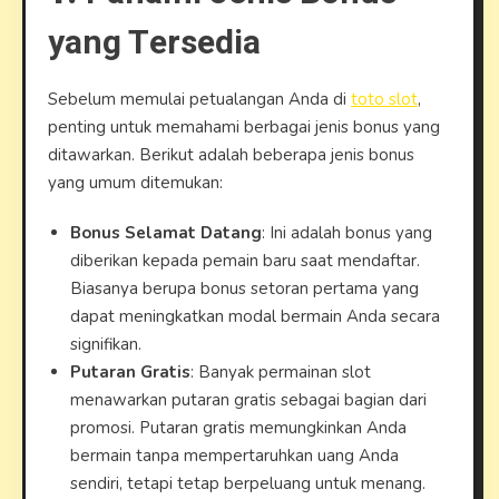
yang Tersedia
Sebelum memulai petualangan Anda di
toto slot
,
penting untuk memahami berbagai jenis bonus yang
ditawarkan. Berikut adalah beberapa jenis bonus
yang umum ditemukan:
Bonus Selamat Datang
: Ini adalah bonus yang
diberikan kepada pemain baru saat mendaftar.
Biasanya berupa bonus setoran pertama yang
dapat meningkatkan modal bermain Anda secara
signifikan.
Putaran Gratis
: Banyak permainan slot
menawarkan putaran gratis sebagai bagian dari
promosi. Putaran gratis memungkinkan Anda
bermain tanpa mempertaruhkan uang Anda
sendiri, tetapi tetap berpeluang untuk menang.