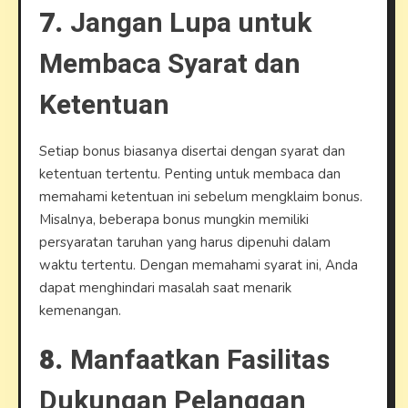
7.
Jangan Lupa untuk
Membaca Syarat dan
Ketentuan
Setiap bonus biasanya disertai dengan syarat dan
ketentuan tertentu. Penting untuk membaca dan
memahami ketentuan ini sebelum mengklaim bonus.
Misalnya, beberapa bonus mungkin memiliki
persyaratan taruhan yang harus dipenuhi dalam
waktu tertentu. Dengan memahami syarat ini, Anda
dapat menghindari masalah saat menarik
kemenangan.
8.
Manfaatkan Fasilitas
Dukungan Pelanggan