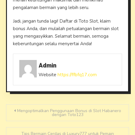
meraih keuntungan maksimal dan menikmati
pengalaman bermain yang lebih seru.
Jadi, jangan tunda lagi! Daftar di Toto Slot, klaim
bonus Anda, dan mulailah petualangan bermain slot
yang mengasyikkan. Selamat bermain, semoga
keberuntungan selalu menyertai Anda!
Admin
Website
https://ffbfq17.com
Post
Mengoptimalkan Penggunaan Bonus di Slot Habanero
dengan Toto123
navigation
Tips Bermain Cerdas di Luxury777 untuk Pemain