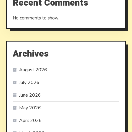
Recent Comments
No comments to show.
Archives
August 2026
July 2026
June 2026
May 2026
April 2026