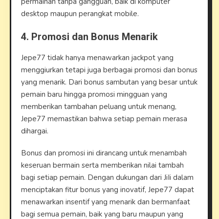
permainan tanpa gangguan, baik di komputer
desktop maupun perangkat mobile.
4. Promosi dan Bonus Menarik
Jepe77 tidak hanya menawarkan jackpot yang
menggiurkan tetapi juga berbagai promosi dan bonus
yang menarik. Dari bonus sambutan yang besar untuk
pemain baru hingga promosi mingguan yang
memberikan tambahan peluang untuk menang,
Jepe77 memastikan bahwa setiap pemain merasa
dihargai.
Bonus dan promosi ini dirancang untuk menambah
keseruan bermain serta memberikan nilai tambah
bagi setiap pemain. Dengan dukungan dari JiIi dalam
menciptakan fitur bonus yang inovatif, Jepe77 dapat
menawarkan insentif yang menarik dan bermanfaat
bagi semua pemain, baik yang baru maupun yang