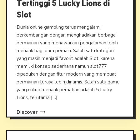
Tertinggi 5 Lucky Lions di
Slot
Dunia online gambling terus mengalami
perkembangan dengan menghadirkan berbagai
permainan yang menawarkan pengalaman lebih
menarik bagi para pemain. Salah satu kategori
yang masih menjadi favorit adalah Slot, karena
memiliki konsep sederhana namun slot777
dipadukan dengan fitur modern yang membuat
permainan terasa lebih dinamis. Salah satu game
yang cukup menarik perhatian adalah 5 Lucky
Lions, terutama […]
Discover