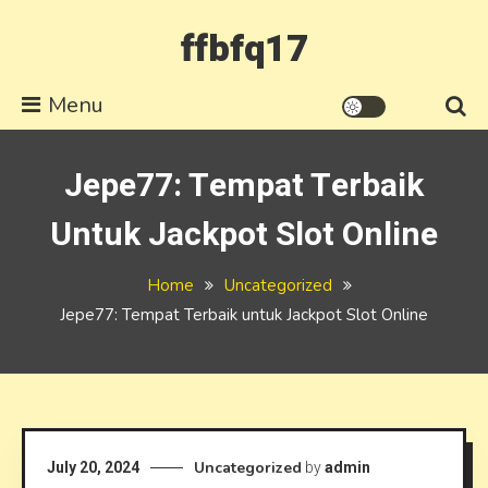
Skip
ffbfq17
to
content
Menu
Jepe77: Tempat Terbaik
Untuk Jackpot Slot Online
Home
Uncategorized
Jepe77: Tempat Terbaik untuk Jackpot Slot Online
Uncategorized
July 20, 2024
by
admin