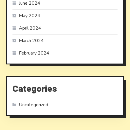
June 2024
May 2024
April 2024
March 2024
February 2024
Categories
Uncategorized