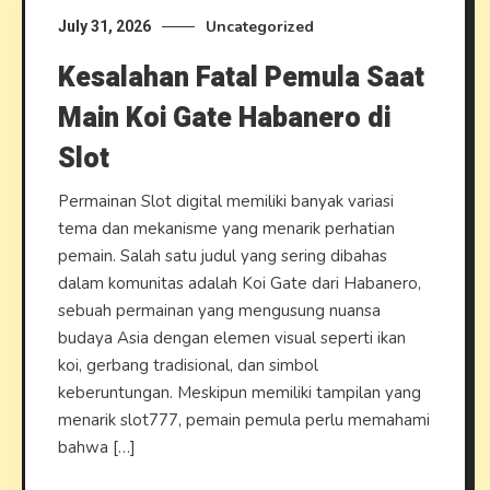
Uncategorized
July 31, 2026
Kesalahan Fatal Pemula Saat
Main Koi Gate Habanero di
Slot
Permainan Slot digital memiliki banyak variasi
tema dan mekanisme yang menarik perhatian
pemain. Salah satu judul yang sering dibahas
dalam komunitas adalah Koi Gate dari Habanero,
sebuah permainan yang mengusung nuansa
budaya Asia dengan elemen visual seperti ikan
koi, gerbang tradisional, dan simbol
keberuntungan. Meskipun memiliki tampilan yang
menarik slot777, pemain pemula perlu memahami
bahwa […]