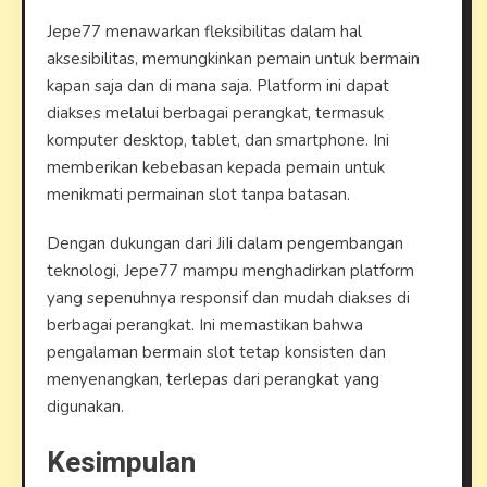
Jepe77 menawarkan fleksibilitas dalam hal
aksesibilitas, memungkinkan pemain untuk bermain
kapan saja dan di mana saja. Platform ini dapat
diakses melalui berbagai perangkat, termasuk
komputer desktop, tablet, dan smartphone. Ini
memberikan kebebasan kepada pemain untuk
menikmati permainan slot tanpa batasan.
Dengan dukungan dari JiIi dalam pengembangan
teknologi, Jepe77 mampu menghadirkan platform
yang sepenuhnya responsif dan mudah diakses di
berbagai perangkat. Ini memastikan bahwa
pengalaman bermain slot tetap konsisten dan
menyenangkan, terlepas dari perangkat yang
digunakan.
Kesimpulan