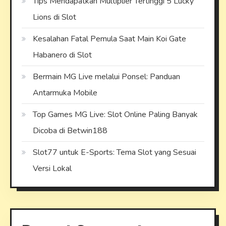
Tips Mendapatkan Multiplier Tertinggi 5 Lucky
Lions di Slot
Kesalahan Fatal Pemula Saat Main Koi Gate
Habanero di Slot
Bermain MG Live melalui Ponsel: Panduan
Antarmuka Mobile
Top Games MG Live: Slot Online Paling Banyak
Dicoba di Betwin188
Slot77 untuk E-Sports: Tema Slot yang Sesuai
Versi Lokal