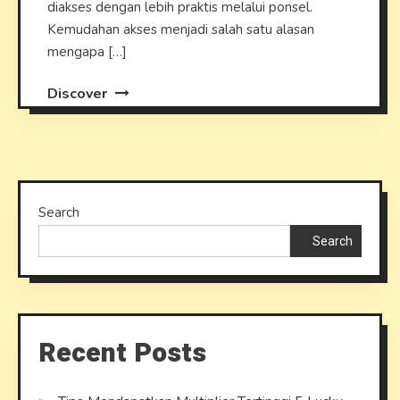
diakses dengan lebih praktis melalui ponsel.
Kemudahan akses menjadi salah satu alasan
mengapa […]
Discover
Search
Search
Recent Posts