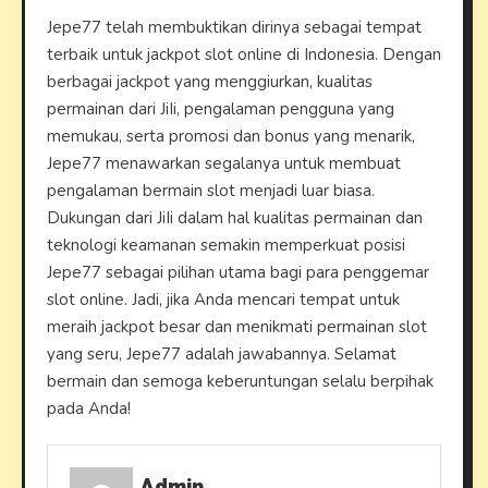
Jepe77 telah membuktikan dirinya sebagai tempat
terbaik untuk jackpot slot online di Indonesia. Dengan
berbagai jackpot yang menggiurkan, kualitas
permainan dari JiIi, pengalaman pengguna yang
memukau, serta promosi dan bonus yang menarik,
Jepe77 menawarkan segalanya untuk membuat
pengalaman bermain slot menjadi luar biasa.
Dukungan dari JiIi dalam hal kualitas permainan dan
teknologi keamanan semakin memperkuat posisi
Jepe77 sebagai pilihan utama bagi para penggemar
slot online. Jadi, jika Anda mencari tempat untuk
meraih jackpot besar dan menikmati permainan slot
yang seru, Jepe77 adalah jawabannya. Selamat
bermain dan semoga keberuntungan selalu berpihak
pada Anda!
Admin