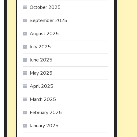
October 2025
September 2025
August 2025
July 2025
June 2025
May 2025
April 2025
March 2025
February 2025
January 2025