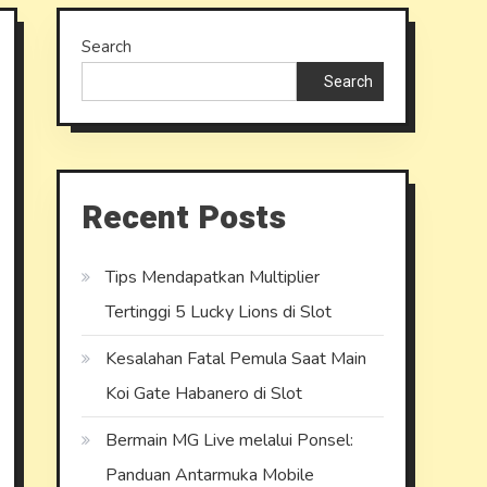
Search
Search
Recent Posts
Tips Mendapatkan Multiplier
Tertinggi 5 Lucky Lions di Slot
Kesalahan Fatal Pemula Saat Main
Koi Gate Habanero di Slot
Bermain MG Live melalui Ponsel:
Panduan Antarmuka Mobile