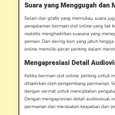
Suara yang Menggugah dan 
Selain dari grafis yang memukau, suara j
pengalaman bermain slot online yang tak te
realistis menghadirkan suasana yang men
pemain. Dari dering koin yang jatuh hingga
online memiliki peran penting dalam meni
Mengapresiasi Detail Audiovi
Ketika bermain slot online, penting untuk m
dihadirkan oleh pengembang permainan. Seti
dengan cermat untuk menciptakan pengalam
Dengan mengapresiasi detail audiovisual i
permainan dan merasakan keajaiban dari sen