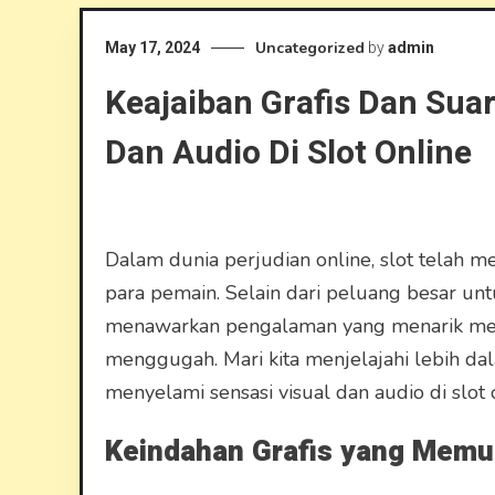
Uncategorized
May 17, 2024
by
admin
Keajaiban Grafis Dan Sua
Dan Audio Di Slot Online
Dalam dunia perjudian online, slot telah m
para pemain. Selain dari peluang besar u
menawarkan pengalaman yang menarik mel
menggugah. Mari kita menjelajahi lebih dal
menyelami sensasi visual dan audio di slot 
Keindahan Grafis yang Mem