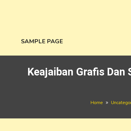
Skip
to
content
SAMPLE PAGE
Keajaiban Grafis Dan 
Home
Uncatego