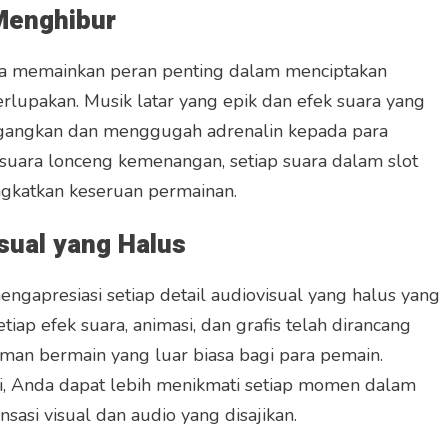
Menghibur
uga memainkan peran penting dalam menciptakan
rlupakan. Musik latar yang epik dan efek suara yang
egangkan dan menggugah adrenalin kepada para
 suara lonceng kemenangan, setiap suara dalam slot
ngkatkan keseruan permainan.
sual yang Halus
engapresiasi setiap detail audiovisual yang halus yang
ap efek suara, animasi, dan grafis telah dirancang
an bermain yang luar biasa bagi para pemain.
ni, Anda dapat lebih menikmati setiap momen dalam
sasi visual dan audio yang disajikan.