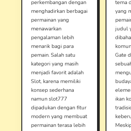
perkembangan dengan
tema 
menghadirkan berbagai
yang m
permainan yang
pemain
menawarkan
judul 
pengalaman lebih
dibah
menarik bagi para
komuni
pemain. Salah satu
Gate d
kategori yang masih
sebua
menjadi favorit adalah
mengu
Slot, karena memiliki
buday
konsep sederhana
elemen
namun slot777
ikan k
dipadukan dengan fitur
tradis
modern yang membuat
keber
permainan terasa lebih
Meski