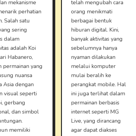
dan mekanisme
telah mengubah cara
enarik perhatian
orang menikmati
. Salah satu
berbagai bentuk
yang sering
hiburan digital. Kini,
as dalam
banyak aktivitas yang
tas adalah Koi
sebelumnya hanya
ari Habanero,
nyaman dilakukan
h permainan yang
melalui komputer
sung nuansa
mulai beralih ke
a Asia dengan
perangkat mobile. Hal
 visual seperti
ini juga terlihat dalam
oi, gerbang
permainan berbasis
ional, dan simbol
internet seperti MG
untungan.
Live, yang dirancang
pun memiliki
agar dapat diakses