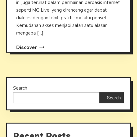
ini juga terlihat dalam permainan berbasis internet
seperti MG Live, yang dirancang agar dapat
diakses dengan lebih praktis melalui ponsel.
Kemudahan akses menjadi salah satu alasan
mengapa […]
Discover
Search
Search
Recent Posts