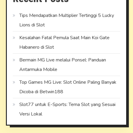
Tips Mendapatkan Multiplier Tertinggi 5 Lucky
Lions di Slot
Kesalahan Fatal Pemula Saat Main Koi Gate
Habanero di Slot
Bermain MG Live melalui Ponsel: Panduan
Antarmuka Mobile
Top Games MG Live: Slot Online Paling Banyak
Dicoba di Betwin188
Slot77 untuk E-Sports: Tema Slot yang Sesuai
Versi Lokal