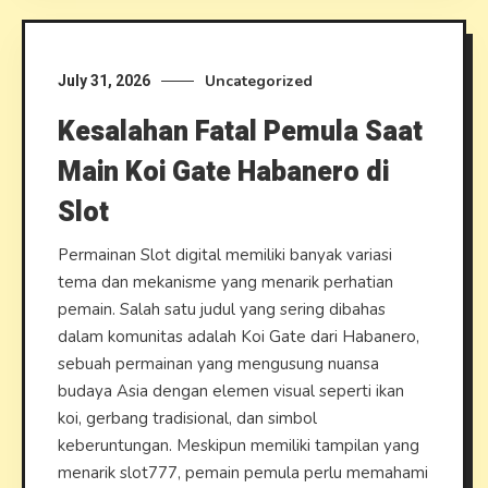
Uncategorized
July 31, 2026
Kesalahan Fatal Pemula Saat
Main Koi Gate Habanero di
Slot
Permainan Slot digital memiliki banyak variasi
tema dan mekanisme yang menarik perhatian
pemain. Salah satu judul yang sering dibahas
dalam komunitas adalah Koi Gate dari Habanero,
sebuah permainan yang mengusung nuansa
budaya Asia dengan elemen visual seperti ikan
koi, gerbang tradisional, dan simbol
keberuntungan. Meskipun memiliki tampilan yang
menarik slot777, pemain pemula perlu memahami