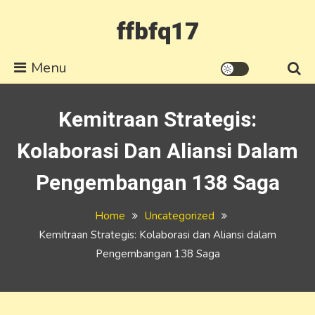
Skip
ffbfq17
to
content
Menu
Kemitraan Strategis:
Kolaborasi Dan Aliansi Dalam
Pengembangan 138 Saga
Home
Uncategorized
Kemitraan Strategis: Kolaborasi dan Aliansi dalam
Pengembangan 138 Saga