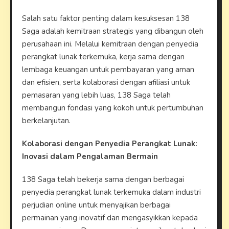
Salah satu faktor penting dalam kesuksesan 138
Saga adalah kemitraan strategis yang dibangun oleh
perusahaan ini. Melalui kemitraan dengan penyedia
perangkat lunak terkemuka, kerja sama dengan
lembaga keuangan untuk pembayaran yang aman
dan efisien, serta kolaborasi dengan afiliasi untuk
pemasaran yang lebih luas, 138 Saga telah
membangun fondasi yang kokoh untuk pertumbuhan
berkelanjutan.
Kolaborasi dengan Penyedia Perangkat Lunak:
Inovasi dalam Pengalaman Bermain
138 Saga telah bekerja sama dengan berbagai
penyedia perangkat lunak terkemuka dalam industri
perjudian online untuk menyajikan berbagai
permainan yang inovatif dan mengasyikkan kepada