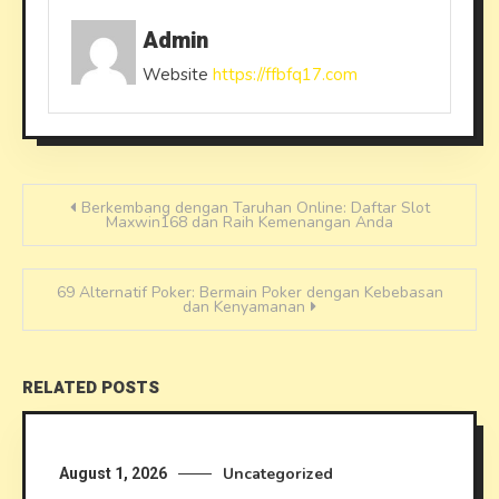
Admin
Website
https://ffbfq17.com
Post
Berkembang dengan Taruhan Online: Daftar Slot
Maxwin168 dan Raih Kemenangan Anda
navigation
69 Alternatif Poker: Bermain Poker dengan Kebebasan
dan Kenyamanan
RELATED POSTS
Uncategorized
August 1, 2026