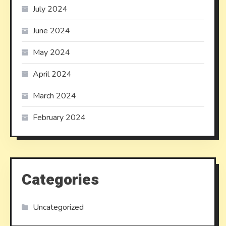
July 2024
June 2024
May 2024
April 2024
March 2024
February 2024
Categories
Uncategorized