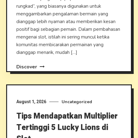
rungkad”, yang biasanya digunakan untuk
menggambarkan pengalaman bermain yang
dianggap lebih nyaman atau memberikan kesan
positif bagi sebagian pemain. Dalam pembahasan
mengenai slot, istilah ini sering muncul ketika
komunitas membicarakan permainan yang
dianggap menarik, mudah […]
Discover
Uncategorized
August 1, 2026
Tips Mendapatkan Multiplier
Tertinggi 5 Lucky Lions di