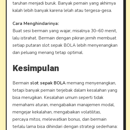
taruhan menjadi buruk. Banyak pemain yang akhirnya
kalah lebih banyak karena lelah atau tergesa-gesa.
Cara Menghindarinya:
Buat sesi bermain yang wajar, misalnya 30–60 menit,
lalu istirahat. Bermain dengan pikiran jernih membuat
setiap putaran slot sepak BOLA lebih menyenangkan
dan peluang menang tetap optimal.
Kesimpulan
Bermain
slot sepak BOLA
memang menyenangkan,
tetapi banyak pemain terjebak dalam kesalahan yang
bisa merugikan. Kesalahan umum seperti tidak
memahami aturan, mengabaikan manajemen modal,
mengejar kekalahan, mengabaikan volatilitas,
percaya mitos, melewatkan bonus, dan bermain
terlalu lama bisa dihindari dengan strategi sederhana: