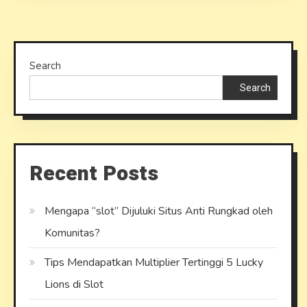
Search
Search
Recent Posts
Mengapa “slot” Dijuluki Situs Anti Rungkad oleh
Komunitas?
Tips Mendapatkan Multiplier Tertinggi 5 Lucky
Lions di Slot