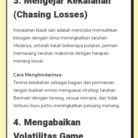
3. Mengejar Kekalahan
(Chasing Losses)
Kesalahan klasik lain adalah mencoba memulihkan
kerugian dengan terus meningkatkan taruhan.
Misalnya, setelah kalah beberapa putaran, pemain
memasang taruhan maksimal dengan harapan
menang besar.
Cara Menghindarinya:
Terima kekalahan sebagai bagian dari permainan.
Jangan biarkan emosi menguasai strategi taruhan.
Bermain dengan tenang, sesuai rencana, dan tidak
terburu-buru justru meningkatkan peluang menang.
4. Mengabaikan
Volatilitas Game