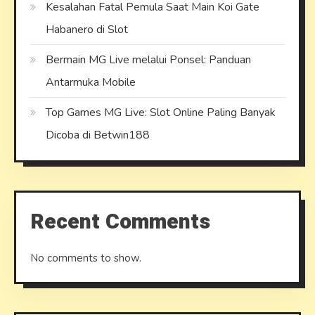
Kesalahan Fatal Pemula Saat Main Koi Gate
Habanero di Slot
Bermain MG Live melalui Ponsel: Panduan
Antarmuka Mobile
Top Games MG Live: Slot Online Paling Banyak
Dicoba di Betwin188
Recent Comments
No comments to show.