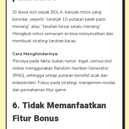
Di dunia slot sepak BOLA, banyak mitos yang
beredar, seperti “setelah 10 putaran kalah pasti
menang” atau “taruhan besar selalu menang”.
Mengikuti mitos semacam ini bisa menyesatkan dan
membuat strategi taruhan kacau.
Cara Menghindarinya:
Percaya pada fakta, bukan rumor. Ingat, semua slot
online menggunakan Random Number Generator
(RNG), sehingga setiap putaran bersifat acak dan
independen. Fokus pada strategi, manajemen modal,
dan pemahaman fitur game.
6. Tidak Memanfaatkan
Fitur Bonus