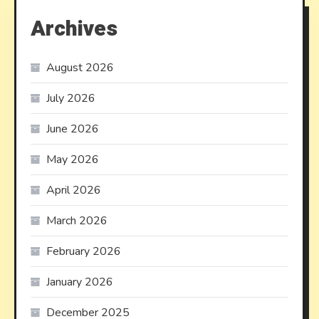
Archives
August 2026
July 2026
June 2026
May 2026
April 2026
March 2026
February 2026
January 2026
December 2025