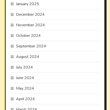
January 2025
December 2024
November 2024
October 2024
September 2024
August 2024
July 2024
June 2024
May 2024
April 2024
March 2024