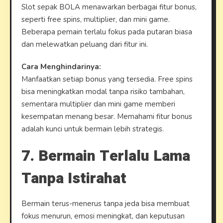
Slot sepak BOLA menawarkan berbagai fitur bonus,
seperti free spins, multiplier, dan mini game.
Beberapa pemain terlalu fokus pada putaran biasa
dan melewatkan peluang dari fitur ini.
Cara Menghindarinya:
Manfaatkan setiap bonus yang tersedia. Free spins
bisa meningkatkan modal tanpa risiko tambahan,
sementara multiplier dan mini game memberi
kesempatan menang besar. Memahami fitur bonus
adalah kunci untuk bermain lebih strategis.
7. Bermain Terlalu Lama
Tanpa Istirahat
Bermain terus-menerus tanpa jeda bisa membuat
fokus menurun, emosi meningkat, dan keputusan