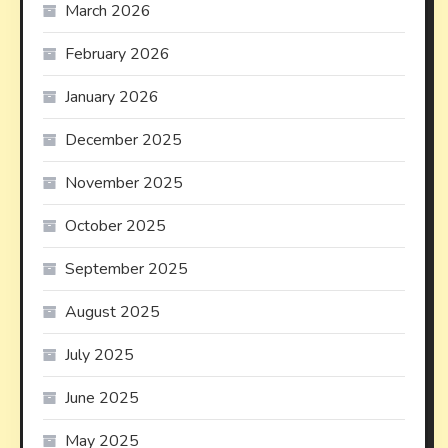
March 2026
February 2026
January 2026
December 2025
November 2025
October 2025
September 2025
August 2025
July 2025
June 2025
May 2025