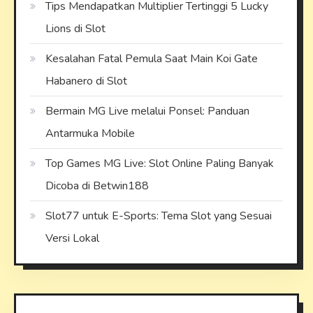
Tips Mendapatkan Multiplier Tertinggi 5 Lucky
Lions di Slot
Kesalahan Fatal Pemula Saat Main Koi Gate
Habanero di Slot
Bermain MG Live melalui Ponsel: Panduan
Antarmuka Mobile
Top Games MG Live: Slot Online Paling Banyak
Dicoba di Betwin188
Slot77 untuk E-Sports: Tema Slot yang Sesuai
Versi Lokal