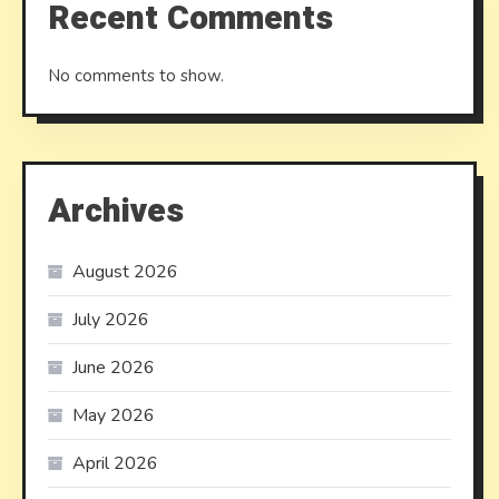
Recent Comments
No comments to show.
Archives
August 2026
July 2026
June 2026
May 2026
April 2026