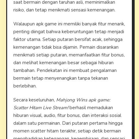
saat bermain dengan taruhan asli, meminimalkan
risiko, dan tetap menikmati sensasi kemenangan.
Walaupun
apk game
ini memiliki banyak fitur menarik,
penting diingat bahwa keberuntungan tetap menjadi
faktor utama. Setiap putaran bersifat acak, sehingga
kemenangan tidak bisa dijamin. Pemain disarankan
menikmati setiap putaran, memanfaatkan fitur bonus,
dan melihat kemenangan besar sebagai hiburan
tambahan. Pendekatan ini membuat pengalaman
bermain tetap menyenangkan tanpa tekanan
berlebihan.
Secara keseluruhan,
Mahjong Wins apk game:
Scatter Hitam Live Stream!
berhasil memadukan
hiburan visual, audio, fitur bonus, dan interaksi sosial
dalam satu permainan. Dari putaran pertama hingga
momen scatter hitam terakhir, setiap detik bermain
menghadirkan ketegangan, kegembiraan, dan sensasi