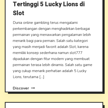
Tertinggi 5 Lucky Lions di
Slot
Dunia online gambling terus mengalami
perkembangan dengan menghadirkan berbagai
permainan yang menawarkan pengalaman lebih
menarik bagi para pemain. Salah satu kategori
yang masih menjadi favorit adalah Slot, karena
memiliki konsep sederhana namun slot777
dipadukan dengan fitur modern yang membuat
permainan terasa lebih dinamis. Salah satu game
yang cukup menarik perhatian adalah 5 Lucky
Lions, terutama […]
Discover