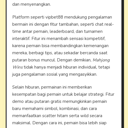
dan menyenangkan.
Platform seperti vipbet88 mendukung pengalaman
bermain ini dengan fitur tambahan, seperti chat real-
time antar pemain, leaderboard, dan turnamen
interaktif. Fitur ini menambah sensasi kompetitif,
karena pemain bisa membandingkan kemenangan
mereka, berbagi tips, atau sekadar bercanda saat
putaran bonus muncul. Dengan demikian,
Mahjong
Wins
tidak hanya menjadi hiburan individual, tetapi
juga pengalaman sosial yang mengasyikkan.
Selain hiburan, permainan ini memberikan
kesempatan bagi pemain untuk belajar strategi. Fitur
demo atau putaran gratis memungkinkan pemain
baru memahami simbol, kombinasi, dan cara
memanfaatkan scatter hitam serta wild secara
maksimal. Dengan cara ini, pemain bisa lebih siap