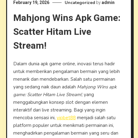
Uncategorized
February 19, 2026
by
admin
Mahjong Wins Apk Game:
Scatter Hitam Live
Stream!
Dalam dunia
apk game
online, inovasi terus hadir
untuk memberikan pengalaman bermain yang lebih
menarik dan mendebarkan. Salah satu permainan
yang sedang naik daun adalah
Mahjong Wins apk
game: Scatter Hitam Live Stream!
, yang
menggabungkan konsep slot dengan elemen
interaktif dari live streaming. Bagi yang ingin
mencoba sensasi ini,
vipbet88
menjadi salah satu
platform populer untuk menikmati permainan ini,
menghadirkan pengalaman bermain yang seru dan