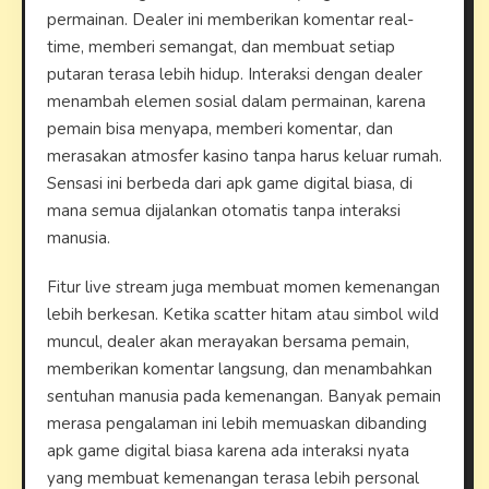
permainan. Dealer ini memberikan komentar real-
time, memberi semangat, dan membuat setiap
putaran terasa lebih hidup. Interaksi dengan dealer
menambah elemen sosial dalam permainan, karena
pemain bisa menyapa, memberi komentar, dan
merasakan atmosfer kasino tanpa harus keluar rumah.
Sensasi ini berbeda dari
apk game
digital biasa, di
mana semua dijalankan otomatis tanpa interaksi
manusia.
Fitur live stream juga membuat momen kemenangan
lebih berkesan. Ketika scatter hitam atau simbol wild
muncul, dealer akan merayakan bersama pemain,
memberikan komentar langsung, dan menambahkan
sentuhan manusia pada kemenangan. Banyak pemain
merasa pengalaman ini lebih memuaskan dibanding
apk game
digital biasa karena ada interaksi nyata
yang membuat kemenangan terasa lebih personal