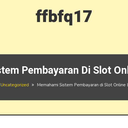
ffbfq17
tem Pembayaran Di Slot Onl
Uncategorized
Memahami Sistem Pembayaran di Slot Online