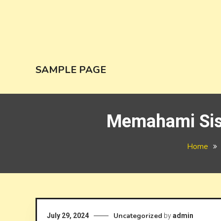
Skip
to
content
SAMPLE PAGE
Memahami Sis
Home
Uncategorized
July 29, 2024
by
admin