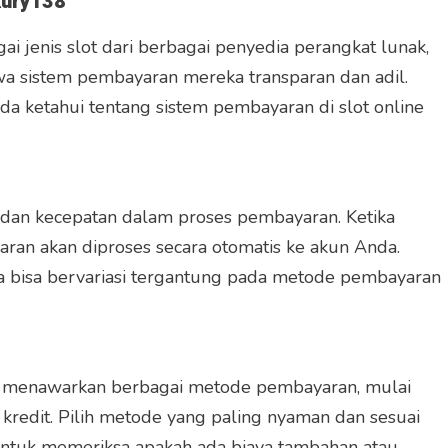
xury138
 jenis slot dari berbagai penyedia perangkat lunak,
wa sistem pembayaran mereka transparan dan adil.
da ketahui tentang sistem pembayaran di slot online
n kecepatan dalam proses pembayaran. Ketika
n akan diproses secara otomatis ke akun Anda.
nya bisa bervariasi tergantung pada metode pembayaran
menawarkan berbagai metode pembayaran, mulai
u kredit. Pilih metode yang paling nyaman dan sesuai
untuk memeriksa apakah ada biaya tambahan atau