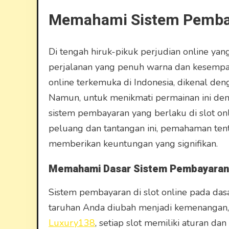
Memahami Sistem Pembaya
Di tengah hiruk-pikuk perjudian online ya
perjalanan yang penuh warna dan kesempat
online terkemuka di Indonesia, dikenal de
Namun, untuk menikmati permainan ini den
sistem pembayaran yang berlaku di slot o
peluang dan tantangan ini, pemahaman te
memberikan keuntungan yang signifikan.
Memahami Dasar Sistem Pembayaran 
Sistem pembayaran di slot online pada da
taruhan Anda diubah menjadi kemenangan, 
Luxury138
, setiap slot memiliki aturan 