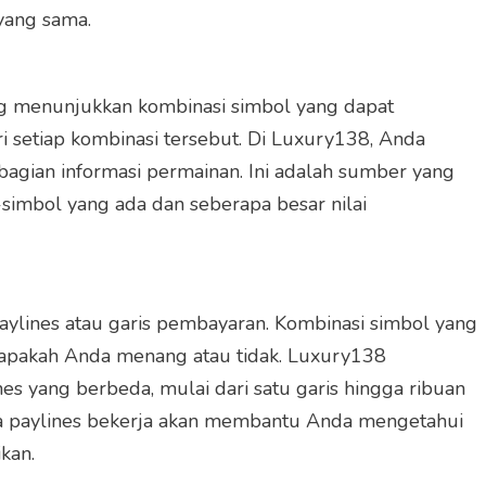
yang sama.
ng menunjukkan kombinasi simbol yang dapat
i setiap kombinasi tersebut. Di Luxury138, Anda
gian informasi permainan. Ini adalah sumber yang
imbol yang ada dan seberapa besar nilai
paylines atau garis pembayaran. Kombinasi simbol yang
 apakah Anda menang atau tidak. Luxury138
s yang berbeda, mulai dari satu garis hingga ribuan
 paylines bekerja akan membantu Anda mengetahui
kan.