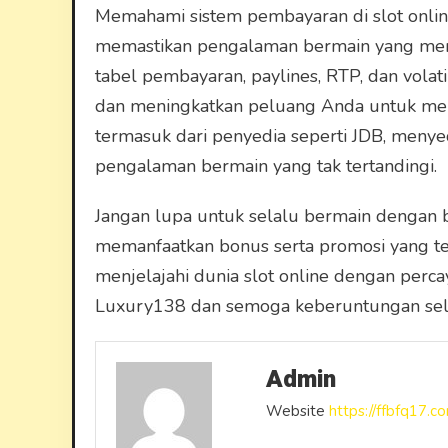
Memahami sistem pembayaran di slot onlin
memastikan pengalaman bermain yang m
tabel pembayaran, paylines, RTP, dan volat
dan meningkatkan peluang Anda untuk men
termasuk dari penyedia seperti JDB, menye
pengalaman bermain yang tak tertandingi.
Jangan lupa untuk selalu bermain dengan 
memanfaatkan bonus serta promosi yang te
menjelajahi dunia slot online dengan perc
Luxury138 dan semoga keberuntungan sel
Admin
Website
https://ffbfq17.c