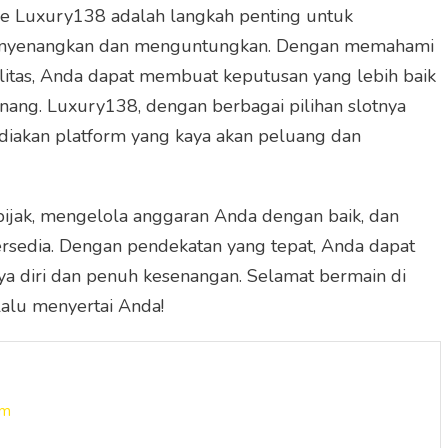
e Luxury138 adalah langkah penting untuk
enyenangkan dan menguntungkan. Dengan memahami
ilitas, Anda dapat membuat keputusan yang lebih baik
ang. Luxury138, dengan berbagai pilihan slotnya
diakan platform yang kaya akan peluang dan
bijak, mengelola anggaran Anda dengan baik, dan
rsedia. Dengan pendekatan yang tepat, Anda dapat
aya diri dan penuh kesenangan. Selamat bermain di
alu menyertai Anda!
om