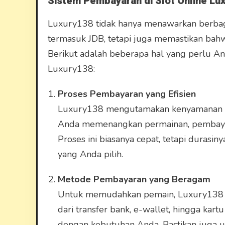
Sistem Pembayaran di Slot Online Lu
Luxury138 tidak hanya menawarkan berbagai
termasuk JDB, tetapi juga memastikan bah
Berikut adalah beberapa hal yang perlu An
Luxury138:
Proses Pembayaran yang Efisien
Luxury138 mengutamakan kenyamanan da
Anda memenangkan permainan, pembayara
Proses ini biasanya cepat, tetapi durasi
yang Anda pilih.
Metode Pembayaran yang Beragam
Untuk memudahkan pemain, Luxury138 
dari transfer bank, e-wallet, hingga kart
dengan kebutuhan Anda. Pastikan juga 