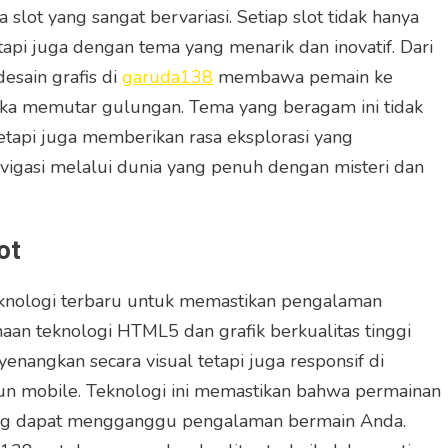
lot yang sangat bervariasi. Setiap slot tidak hanya
api juga dengan tema yang menarik dan inovatif. Dari
desain grafis di
garuda138
membawa pemain ke
reka memutar gulungan. Tema yang beragam ini tidak
tapi juga memberikan rasa eksplorasi yang
igasi melalui dunia yang penuh dengan misteri dan
ot
eknologi terbaru untuk memastikan pengalaman
an teknologi HTML5 dan grafik berkualitas tinggi
enangkan secara visual tetapi juga responsif di
pun mobile. Teknologi ini memastikan bahwa permainan
yang dapat mengganggu pengalaman bermain Anda.