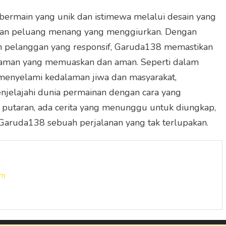
rmain yang unik dan istimewa melalui desain yang
if, dan peluang menang yang menggiurkan. Dengan
n pelanggan yang responsif, Garuda138 memastikan
aman yang memuaskan dan aman. Seperti dalam
menyelami kedalaman jiwa dan masyarakat,
elajahi dunia permainan dengan cara yang
putaran, ada cerita yang menunggu untuk diungkap,
Garuda138 sebuah perjalanan yang tak terlupakan.
om