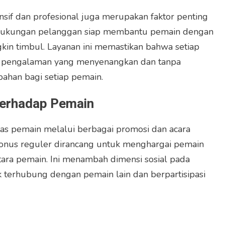
sif dan profesional juga merupakan faktor penting
dukungan pelanggan siap membantu pemain dengan
kin timbul. Layanan ini memastikan bahwa setiap
 pengalaman yang menyenangkan dan tanpa
ahan bagi setiap pemain.
Terhadap Pemain
s pemain melalui berbagai promosi dan acara
 bonus reguler dirancang untuk menghargai pemain
tara pemain. Ini menambah dimensi sosial pada
 terhubung dengan pemain lain dan berpartisipasi