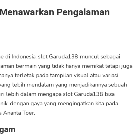
 Menawarkan Pengalaman
ne di Indonesia, slot Garuda138 muncul sebagai
aman bermain yang tidak hanya memikat tetapi juga
hanya terletak pada tampilan visual atau variasi
k yang lebih mendalam yang menjadikannya sebuah
uri lebih dalam mengapa slot Garuda138 bisa
nik, dengan gaya yang mengingatkan kita pada
 Ananta Toer.
agam