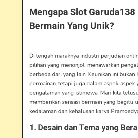
Mengapa Slot Garuda138
Bermain Yang Unik?
Di tengah maraknya industri perjudian onli
pilihan yang menonjol, menawarkan pengal
berbeda dari yang lain. Keunikan ini bukan 
permainan, tetapi juga dalam aspek-aspe
pengalaman yang istimewa. Mari kita telus
memberikan sensasi bermain yang begitu u
kedalaman dan kehalusan karya Pramoedya
1. Desain dan Tema yang Ber