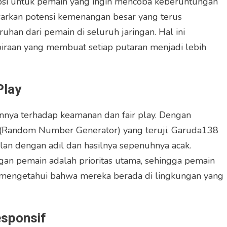
psi untuk pemain yang ingin mencoba keberuntungan
warkan potensi kemenangan besar yang terus
han dari pemain di seluruh jaringan. Hal ini
biraan yang membuat setiap putaran menjadi lebih
Play
nya terhadap keamanan dan fair play. Dengan
G (Random Number Generator) yang teruji, Garuda138
n dengan adil dan hasilnya sepenuhnya acak.
gan pemain adalah prioritas utama, sehingga pemain
 mengetahui bahwa mereka berada di lingkungan yang
esponsif