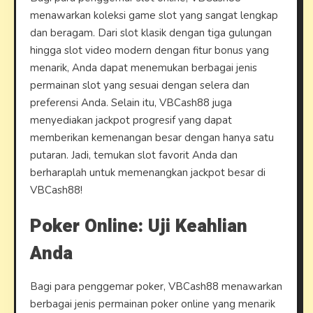
menawarkan koleksi game slot yang sangat lengkap
dan beragam. Dari slot klasik dengan tiga gulungan
hingga slot video modern dengan fitur bonus yang
menarik, Anda dapat menemukan berbagai jenis
permainan slot yang sesuai dengan selera dan
preferensi Anda. Selain itu, VBCash88 juga
menyediakan jackpot progresif yang dapat
memberikan kemenangan besar dengan hanya satu
putaran. Jadi, temukan slot favorit Anda dan
berharaplah untuk memenangkan jackpot besar di
VBCash88!
Poker Online: Uji Keahlian
Anda
Bagi para penggemar poker, VBCash88 menawarkan
berbagai jenis permainan poker online yang menarik