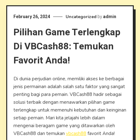
Uncategorized
February 26, 2024
by
admin
Pilihan Game Terlengkap
Di VBCash88: Temukan
Favorit Anda!
Di dunia perjudian online, memiliki akses ke berbagai
jenis permainan adalah salah satu faktor yang sangat
penting bagi para pemain. VBCash88 hadir sebagai
solusi terbaik dengan menawarkan pilihan game
terlengkap untuk memenuhi kebutuhan dan keinginan
setiap pemain. Mari kita jelajahi lebih dalam
mengenai beragam game yang ditawarkan oleh
VBCash88 dan temukan
vbcash88
favorit Anda!