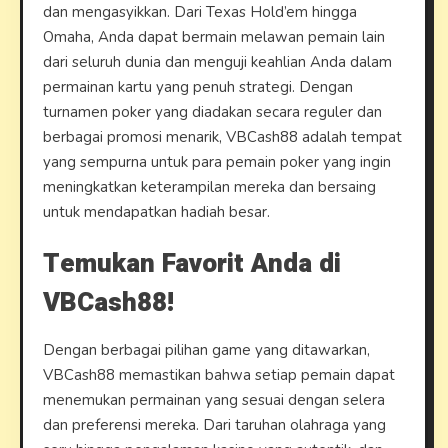
dan mengasyikkan. Dari Texas Hold’em hingga
Omaha, Anda dapat bermain melawan pemain lain
dari seluruh dunia dan menguji keahlian Anda dalam
permainan kartu yang penuh strategi. Dengan
turnamen poker yang diadakan secara reguler dan
berbagai promosi menarik, VBCash88 adalah tempat
yang sempurna untuk para pemain poker yang ingin
meningkatkan keterampilan mereka dan bersaing
untuk mendapatkan hadiah besar.
Temukan Favorit Anda di
VBCash88!
Dengan berbagai pilihan game yang ditawarkan,
VBCash88 memastikan bahwa setiap pemain dapat
menemukan permainan yang sesuai dengan selera
dan preferensi mereka. Dari taruhan olahraga yang