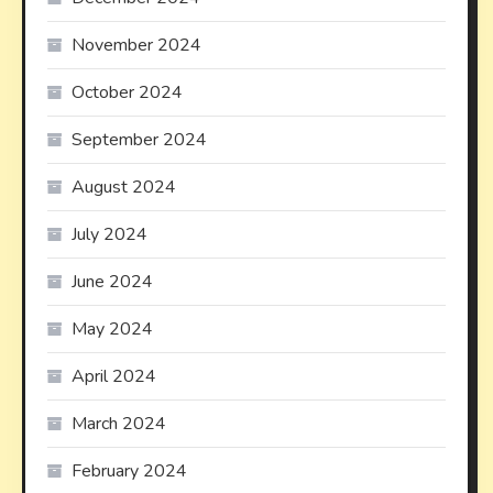
November 2024
October 2024
September 2024
August 2024
July 2024
June 2024
May 2024
April 2024
March 2024
February 2024