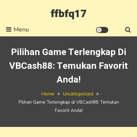
Skip
ffbfq17
to
content
Menu
Pilihan Game Terlengkap Di
VBCash88: Temukan Favorit
Anda!
Home
Uncategorized
Pilihan Game Terlengkap di VBCash88: Temukan
Favorit Anda!