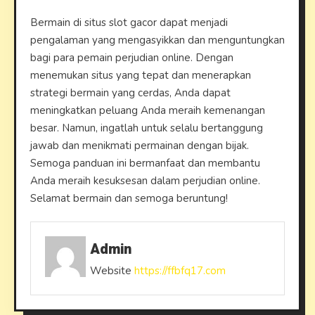
Bermain di situs slot gacor dapat menjadi
pengalaman yang mengasyikkan dan menguntungkan
bagi para pemain perjudian online. Dengan
menemukan situs yang tepat dan menerapkan
strategi bermain yang cerdas, Anda dapat
meningkatkan peluang Anda meraih kemenangan
besar. Namun, ingatlah untuk selalu bertanggung
jawab dan menikmati permainan dengan bijak.
Semoga panduan ini bermanfaat dan membantu
Anda meraih kesuksesan dalam perjudian online.
Selamat bermain dan semoga beruntung!
Admin
Website
https://ffbfq17.com