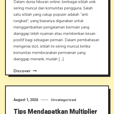
Dalam dunia hiburan online, berbagai istilah unik
sering muncul dari komunitas pengguna. Salah
satu istilah yang cukup populer adalah “anti
rungkad”, yang biasanya digunakan untuk
menggambarkan pengalaman bermain yang
dianggap lebih nyaman atau memberikan kesan
positif bagi sebagian pemain. Dalam pembahasan
mengenai slot, istilah ini sering muncul ketika
komunitas membicarakan permainan yang
dianggap menarik, mudah […]
Discover
Uncategorized
August 1, 2026
Tips Mendapatkan Multiplier