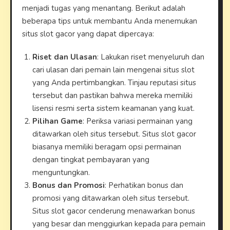
menjadi tugas yang menantang. Berikut adalah
beberapa tips untuk membantu Anda menemukan
situs slot gacor yang dapat dipercaya:
Riset dan Ulasan
: Lakukan riset menyeluruh dan
cari ulasan dari pemain lain mengenai situs slot
yang Anda pertimbangkan. Tinjau reputasi situs
tersebut dan pastikan bahwa mereka memiliki
lisensi resmi serta sistem keamanan yang kuat.
Pilihan Game
: Periksa variasi permainan yang
ditawarkan oleh situs tersebut. Situs slot gacor
biasanya memiliki beragam opsi permainan
dengan tingkat pembayaran yang
menguntungkan.
Bonus dan Promosi
: Perhatikan bonus dan
promosi yang ditawarkan oleh situs tersebut.
Situs slot gacor cenderung menawarkan bonus
yang besar dan menggiurkan kepada para pemain