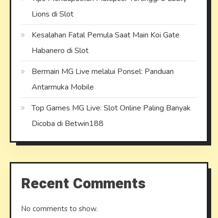
Lions di Slot
Kesalahan Fatal Pemula Saat Main Koi Gate
Habanero di Slot
Bermain MG Live melalui Ponsel: Panduan
Antarmuka Mobile
Top Games MG Live: Slot Online Paling Banyak
Dicoba di Betwin188
Recent Comments
No comments to show.