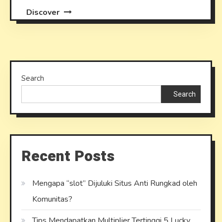
Discover
Search
Search
Recent Posts
Mengapa “slot” Dijuluki Situs Anti Rungkad oleh
Komunitas?
Tips Mendapatkan Multiplier Tertinggi 5 Lucky