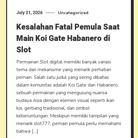
Uncategorized
July 31, 2026
Kesalahan Fatal Pemula Saat
Main Koi Gate Habanero di
Slot
Permainan Slot digital memiliki banyak variasi
tema dan mekanisme yang menarik perhatian
pemain. Salah satu judul yang sering dibahas
dalam komunitas adalah Koi Gate dari Habanero,
sebuah permainan yang mengusung nuansa
budaya Asia dengan elemen visual seperti ikan
koi, gerbang tradisional, dan simbol
keberuntungan. Meskipun memiliki tampilan yang
menarik slot777, pemain pemula perlu memahami
bahwa […]