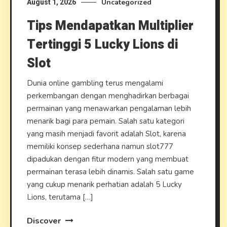
Uncategorized
August 1, 2026
Tips Mendapatkan Multiplier
Tertinggi 5 Lucky Lions di
Slot
Dunia online gambling terus mengalami
perkembangan dengan menghadirkan berbagai
permainan yang menawarkan pengalaman lebih
menarik bagi para pemain. Salah satu kategori
yang masih menjadi favorit adalah Slot, karena
memiliki konsep sederhana namun slot777
dipadukan dengan fitur modern yang membuat
permainan terasa lebih dinamis. Salah satu game
yang cukup menarik perhatian adalah 5 Lucky
Lions, terutama […]
Discover