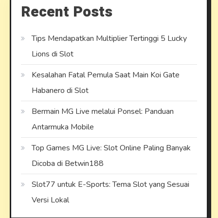
Recent Posts
Tips Mendapatkan Multiplier Tertinggi 5 Lucky
Lions di Slot
Kesalahan Fatal Pemula Saat Main Koi Gate
Habanero di Slot
Bermain MG Live melalui Ponsel: Panduan
Antarmuka Mobile
Top Games MG Live: Slot Online Paling Banyak
Dicoba di Betwin188
Slot77 untuk E-Sports: Tema Slot yang Sesuai
Versi Lokal