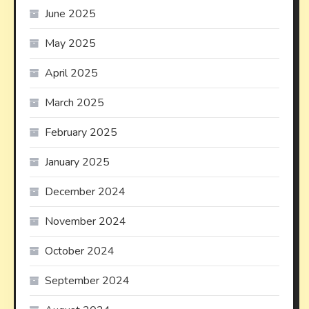
June 2025
May 2025
April 2025
March 2025
February 2025
January 2025
December 2024
November 2024
October 2024
September 2024