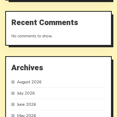
Recent Comments
No comments to show.
Archives
August 2026
July 2026
June 2026
May 2026