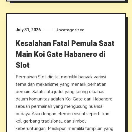
Uncategorized
July 31, 2026
Kesalahan Fatal Pemula Saat
Main Koi Gate Habanero di
Slot
Permainan Slot digital memiliki banyak variasi
tema dan mekanisme yang menarik perhatian
pemain. Salah satu judul yang sering dibahas
dalam komunitas adalah Koi Gate dari Habanero,
sebuah permainan yang mengusung nuansa
budaya Asia dengan elemen visual seperti ikan
koi, gerbang tradisional, dan simbol
keberuntungan. Meskipun memiliki tampilan yang