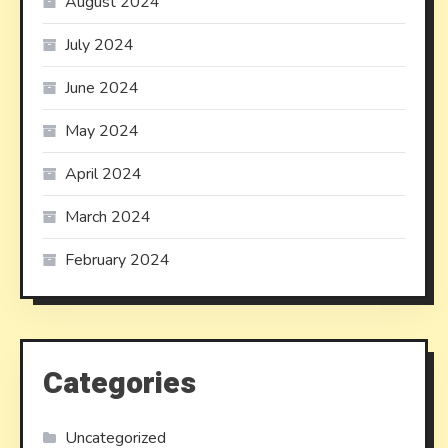
August 2024
July 2024
June 2024
May 2024
April 2024
March 2024
February 2024
Categories
Uncategorized