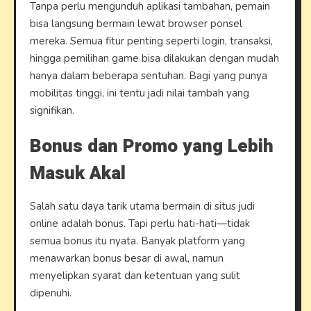
Tanpa perlu mengunduh aplikasi tambahan, pemain
bisa langsung bermain lewat browser ponsel
mereka. Semua fitur penting seperti login, transaksi,
hingga pemilihan game bisa dilakukan dengan mudah
hanya dalam beberapa sentuhan. Bagi yang punya
mobilitas tinggi, ini tentu jadi nilai tambah yang
signifikan.
Bonus dan Promo yang Lebih
Masuk Akal
Salah satu daya tarik utama bermain di situs judi
online adalah bonus. Tapi perlu hati-hati—tidak
semua bonus itu nyata. Banyak platform yang
menawarkan bonus besar di awal, namun
menyelipkan syarat dan ketentuan yang sulit
dipenuhi.