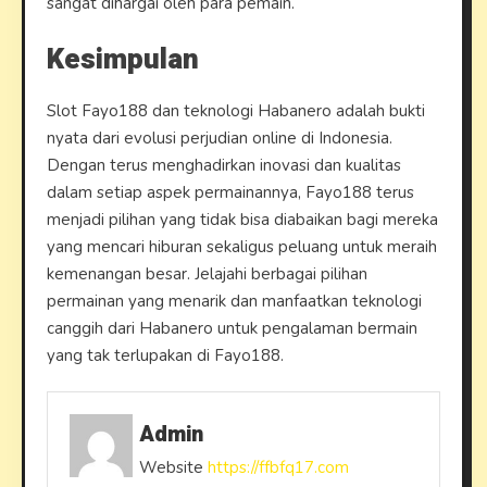
sangat dihargai oleh para pemain.
Kesimpulan
Slot Fayo188 dan teknologi Habanero adalah bukti
nyata dari evolusi perjudian online di Indonesia.
Dengan terus menghadirkan inovasi dan kualitas
dalam setiap aspek permainannya, Fayo188 terus
menjadi pilihan yang tidak bisa diabaikan bagi mereka
yang mencari hiburan sekaligus peluang untuk meraih
kemenangan besar. Jelajahi berbagai pilihan
permainan yang menarik dan manfaatkan teknologi
canggih dari Habanero untuk pengalaman bermain
yang tak terlupakan di Fayo188.
Admin
Website
https://ffbfq17.com