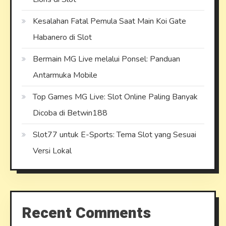
Kesalahan Fatal Pemula Saat Main Koi Gate
Habanero di Slot
Bermain MG Live melalui Ponsel: Panduan
Antarmuka Mobile
Top Games MG Live: Slot Online Paling Banyak
Dicoba di Betwin188
Slot77 untuk E-Sports: Tema Slot yang Sesuai
Versi Lokal
Recent Comments