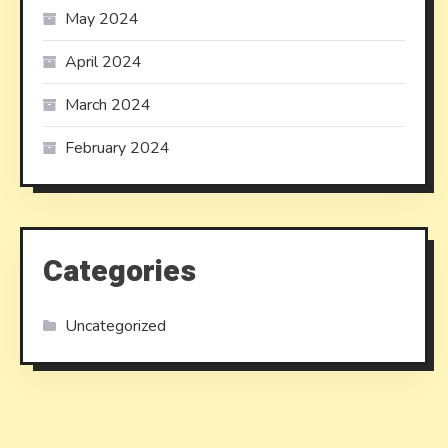
May 2024
April 2024
March 2024
February 2024
Categories
Uncategorized