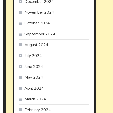
December 2024
November 2024
October 2024
September 2024
August 2024
July 2024
June 2024
May 2024
April 2024
March 2024
February 2024