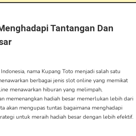
: Menghadapi Tantangan Dan
sar
 Indonesia, nama Kupang Toto menjadi salah satu
 menawarkan berbagai jenis slot online yang memikat
nline menawarkan hiburan yang melimpah,
an memenangkan hadiah besar memerlukan lebih dari
 kita akan mengupas tuntas bagaimana menghadapi
rategi untuk meraih hadiah besar dengan lebih efektif.