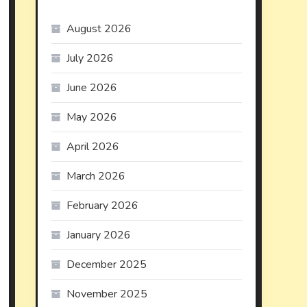
August 2026
July 2026
June 2026
May 2026
April 2026
March 2026
February 2026
January 2026
December 2025
November 2025