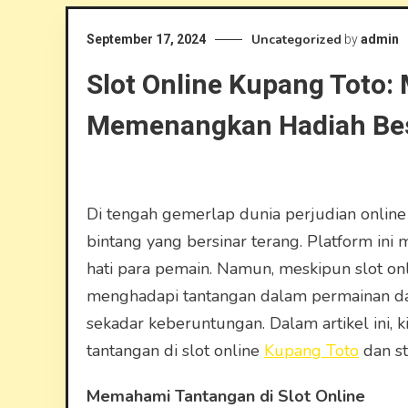
Uncategorized
September 17, 2024
by
admin
Slot Online Kupang Toto
Memenangkan Hadiah Be
Di tengah gemerlap dunia perjudian online
bintang yang bersinar terang. Platform ini
hati para pemain. Namun, meskipun slot o
menghadapi tantangan dalam permainan d
sekadar keberuntungan. Dalam artikel ini,
tantangan di slot online
Kupang Toto
dan st
Memahami Tantangan di Slot Online