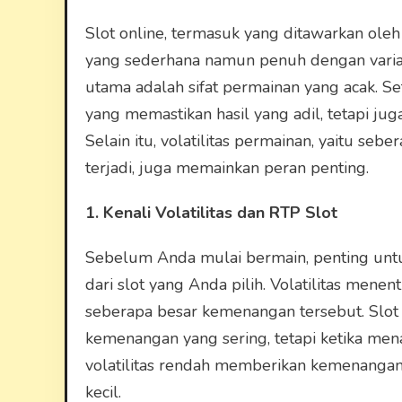
Slot online, termasuk yang ditawarkan ol
yang sederhana namun penuh dengan variab
utama adalah sifat permainan yang acak. S
yang memastikan hasil yang adil, tetapi ju
Selain itu, volatilitas permainan, yaitu se
terjadi, juga memainkan peran penting.
1. Kenali Volatilitas dan RTP Slot
Sebelum Anda mulai bermain, penting untu
dari slot yang Anda pilih. Volatilitas men
seberapa besar kemenangan tersebut. Slot 
kemenangan yang sering, tetapi ketika mena
volatilitas rendah memberikan kemenangan 
kecil.