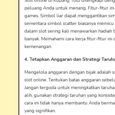
Slot online di Kupang Toto dilengkapi den
peluang Anda untuk menang. Fitur-fitur ini 
games. Simbol liar dapat menggantikan s
sementara simbol scatter biasanya memicu p
dalam slot sering kali menawarkan hadia
banyak. Memahami cara kerja fitur-fitur i
kemenangan.
4. Tetapkan Anggaran dan Strategi Taruh
Mengelola anggaran dengan bijak adalah sa
slot online. Tentukan batas anggaran sebe
Jangan tergoda untuk meningkatkan taruhan
alih, gunakan strategi taruhan yang konsi
cara ini tidak hanya membantu Anda bermain
yang signifikan.