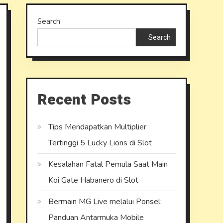
Search
Search
Recent Posts
Tips Mendapatkan Multiplier
Tertinggi 5 Lucky Lions di Slot
Kesalahan Fatal Pemula Saat Main
Koi Gate Habanero di Slot
Bermain MG Live melalui Ponsel:
Panduan Antarmuka Mobile