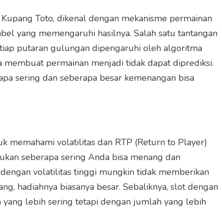
eh Kupang Toto, dikenal dengan mekanisme permainan
el yang memengaruhi hasilnya. Salah satu tantangan
etiap putaran gulungan dipengaruhi oleh algoritma
ga membuat permainan menjadi tidak dapat diprediksi.
berapa sering dan seberapa besar kemenangan bisa
k memahami volatilitas dan RTP (Return to Player)
entukan seberapa sering Anda bisa menang dan
dengan volatilitas tinggi mungkin tidak memberikan
ng, hadiahnya biasanya besar. Sebaliknya, slot dengan
yang lebih sering tetapi dengan jumlah yang lebih